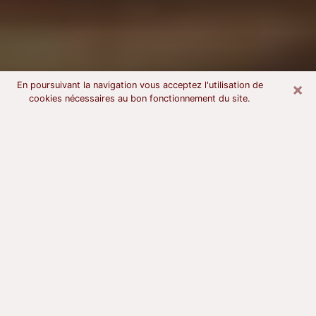
×
En poursuivant la navigation vous acceptez l'utilisation de
cookies nécessaires au bon fonctionnement du site.
Voyant astrologue à Saint-Orens-
de-Gameville
À l’attention de ceux qui sont en quête d’un voyant
sérieux, nous disons qu’il est primordial que ce dernier
dispose d’une bonne notoriété, qu’il atteste d’une
honnêteté à toute épreuve et qu’il soit d’une très
grande probité. En règle général, il est capital pour un
consultant de recherché un expert des arts
divinatoires capable de sonder son être, de lui
apporter des solutions aux problèmes révélés et dans
certains cas de mettre à sa disposition une politique