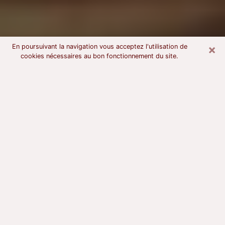
×
En poursuivant la navigation vous acceptez l'utilisation de
cookies nécessaires au bon fonctionnement du site.
Voyant astrologue à Saint-Dizier
À l’attention de ceux qui sont en quête d’un voyant
sérieux, nous disons qu’il est primordial que ce dernier
dispose d’une bonne notoriété, qu’il atteste d’une
honnêteté à toute épreuve et qu’il soit d’une très
grande probité. En règle général, il est capital pour un
consultant de recherché un expert des arts
divinatoires capable de sonder son être, de lui
apporter des solutions aux problèmes révélés et dans
certains cas de mettre à sa disposition une politique
d’accompagnement. Pour mieux répondre à vos
besoins, le voyant devra s’immerger dans votre passé,
l’associer aux rouages manquants de votre présent et