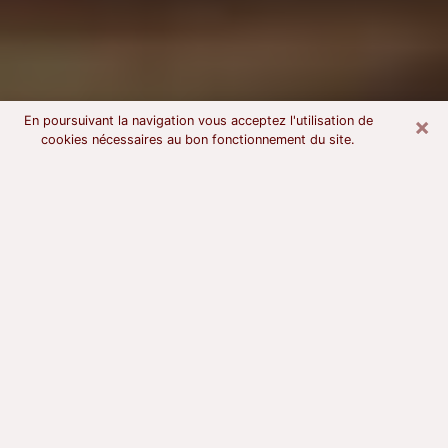
×
En poursuivant la navigation vous acceptez l'utilisation de
cookies nécessaires au bon fonctionnement du site.
Voyant astrologue à Villeneuve-la-
Garenne
À l’attention de ceux qui sont en quête d’un voyant
sérieux, nous disons qu’il est primordial que ce dernier
dispose d’une bonne notoriété, qu’il atteste d’une
honnêteté à toute épreuve et qu’il soit d’une très
grande probité. En règle général, il est capital pour un
consultant de recherché un expert des arts
divinatoires capable de sonder son être, de lui
apporter des solutions aux problèmes révélés et dans
certains cas de mettre à sa disposition une politique