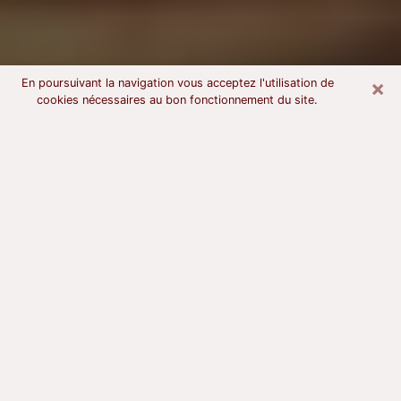
×
En poursuivant la navigation vous acceptez l'utilisation de
cookies nécessaires au bon fonctionnement du site.
Voyant astrologue au Crès
À l’attention de ceux qui sont en quête d’un voyant
sérieux, nous disons qu’il est primordial que ce dernier
dispose d’une bonne notoriété, qu’il atteste d’une
honnêteté à toute épreuve et qu’il soit d’une très
grande probité. En règle général, il est capital pour un
consultant de recherché un expert des arts
divinatoires capable de sonder son être, de lui
apporter des solutions aux problèmes révélés et dans
certains cas de mettre à sa disposition une politique
d’accompagnement. Pour mieux répondre à vos
besoins, le voyant devra s’immerger dans votre passé,
l’associer aux rouages manquants de votre présent et