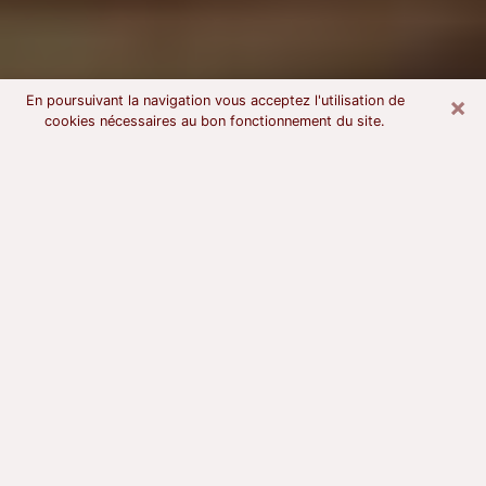
×
En poursuivant la navigation vous acceptez l'utilisation de
cookies nécessaires au bon fonctionnement du site.
Voyant astrologue à Grenoble
À l’attention de ceux qui sont en quête d’un voyant
sérieux, nous disons qu’il est primordial que ce dernier
dispose d’une bonne notoriété, qu’il atteste d’une
honnêteté à toute épreuve et qu’il soit d’une très
grande probité. En règle général, il est capital pour un
consultant de recherché un expert des arts
divinatoires capable de sonder son être, de lui
apporter des solutions aux problèmes révélés et dans
certains cas de mettre à sa disposition une politique
d’accompagnement. Pour mieux répondre à vos
besoins, le voyant devra s’immerger dans votre passé,
l’associer aux rouages manquants de votre présent et