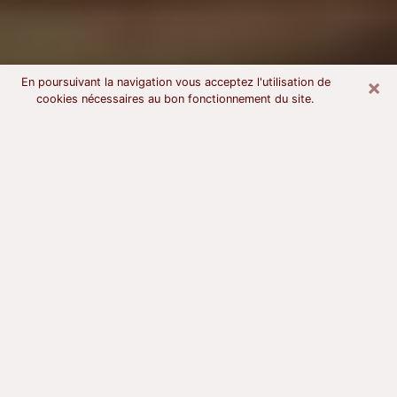
×
En poursuivant la navigation vous acceptez l'utilisation de
cookies nécessaires au bon fonctionnement du site.
Voyant astrologue à Saint-Marcellin
À l’attention de ceux qui sont en quête d’un voyant
sérieux, nous disons qu’il est primordial que ce dernier
dispose d’une bonne notoriété, qu’il atteste d’une
honnêteté à toute épreuve et qu’il soit d’une très
grande probité. En règle général, il est capital pour un
consultant de recherché un expert des arts
divinatoires capable de sonder son être, de lui
apporter des solutions aux problèmes révélés et dans
certains cas de mettre à sa disposition une politique
d’accompagnement. Pour mieux répondre à vos
besoins, le voyant devra s’immerger dans votre passé,
l’associer aux rouages manquants de votre présent et