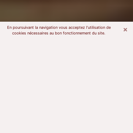
×
En poursuivant la navigation vous acceptez l'utilisation de
cookies nécessaires au bon fonctionnement du site.
Voyant astrologue à Champagnole
À l’attention de ceux qui sont en quête d’un voyant
sérieux, nous disons qu’il est primordial que ce dernier
dispose d’une bonne notoriété, qu’il atteste d’une
honnêteté à toute épreuve et qu’il soit d’une très
grande probité. En règle général, il est capital pour un
consultant de recherché un expert des arts
divinatoires capable de sonder son être, de lui
apporter des solutions aux problèmes révélés et dans
certains cas de mettre à sa disposition une politique
d’accompagnement. Pour mieux répondre à vos
besoins, le voyant devra s’immerger dans votre passé,
l’associer aux rouages manquants de votre présent et