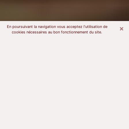
×
En poursuivant la navigation vous acceptez l'utilisation de
cookies nécessaires au bon fonctionnement du site.
Voyant astrologue à Lons-le-Saunier
À l’attention de ceux qui sont en quête d’un voyant
sérieux, nous disons qu’il est primordial que ce dernier
dispose d’une bonne notoriété, qu’il atteste d’une
honnêteté à toute épreuve et qu’il soit d’une très
grande probité. En règle général, il est capital pour un
consultant de recherché un expert des arts
divinatoires capable de sonder son être, de lui
apporter des solutions aux problèmes révélés et dans
certains cas de mettre à sa disposition une politique
d’accompagnement. Pour mieux répondre à vos
besoins, le voyant devra s’immerger dans votre passé,
l’associer aux rouages manquants de votre présent et