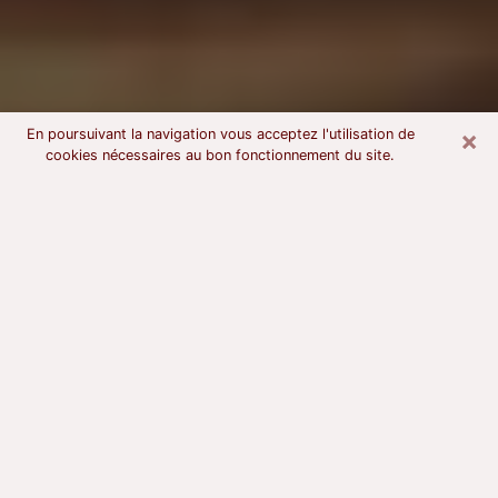
×
En poursuivant la navigation vous acceptez l'utilisation de
cookies nécessaires au bon fonctionnement du site.
Voyant astrologue à Romorantin-
Lanthenay
À l’attention de ceux qui sont en quête d’un voyant
sérieux, nous disons qu’il est primordial que ce dernier
dispose d’une bonne notoriété, qu’il atteste d’une
honnêteté à toute épreuve et qu’il soit d’une très
grande probité. En règle général, il est capital pour un
consultant de recherché un expert des arts
divinatoires capable de sonder son être, de lui
apporter des solutions aux problèmes révélés et dans
certains cas de mettre à sa disposition une politique