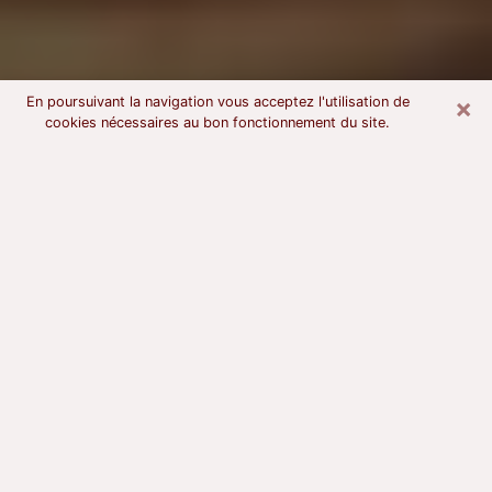
×
En poursuivant la navigation vous acceptez l'utilisation de
cookies nécessaires au bon fonctionnement du site.
Voyant astrologue à Blain
À l’attention de ceux qui sont en quête d’un voyant
sérieux, nous disons qu’il est primordial que ce dernier
dispose d’une bonne notoriété, qu’il atteste d’une
honnêteté à toute épreuve et qu’il soit d’une très
grande probité. En règle général, il est capital pour un
consultant de recherché un expert des arts
divinatoires capable de sonder son être, de lui
apporter des solutions aux problèmes révélés et dans
certains cas de mettre à sa disposition une politique
d’accompagnement. Pour mieux répondre à vos
besoins, le voyant devra s’immerger dans votre passé,
l’associer aux rouages manquants de votre présent et