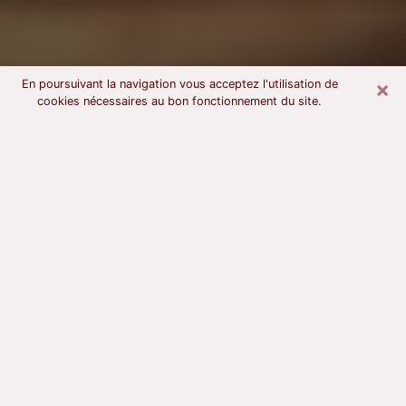
×
En poursuivant la navigation vous acceptez l'utilisation de
cookies nécessaires au bon fonctionnement du site.
Voyant astrologue à Saint-Herblain
À l’attention de ceux qui sont en quête d’un voyant
sérieux, nous disons qu’il est primordial que ce dernier
dispose d’une bonne notoriété, qu’il atteste d’une
honnêteté à toute épreuve et qu’il soit d’une très
grande probité. En règle général, il est capital pour un
consultant de recherché un expert des arts
divinatoires capable de sonder son être, de lui
apporter des solutions aux problèmes révélés et dans
certains cas de mettre à sa disposition une politique
d’accompagnement. Pour mieux répondre à vos
besoins, le voyant devra s’immerger dans votre passé,
l’associer aux rouages manquants de votre présent et