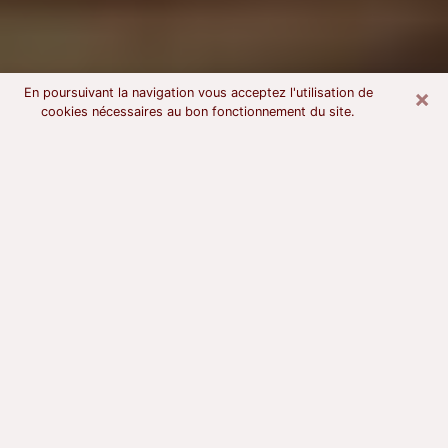
×
En poursuivant la navigation vous acceptez l'utilisation de
cookies nécessaires au bon fonctionnement du site.
Voyant astrologue à Rezé
À l’attention de ceux qui sont en quête d’un voyant
sérieux, nous disons qu’il est primordial que ce dernier
dispose d’une bonne notoriété, qu’il atteste d’une
honnêteté à toute épreuve et qu’il soit d’une très
grande probité. En règle général, il est capital pour un
consultant de recherché un expert des arts
divinatoires capable de sonder son être, de lui
apporter des solutions aux problèmes révélés et dans
certains cas de mettre à sa disposition une politique
d’accompagnement. Pour mieux répondre à vos
besoins, le voyant devra s’immerger dans votre passé,
l’associer aux rouages manquants de votre présent et