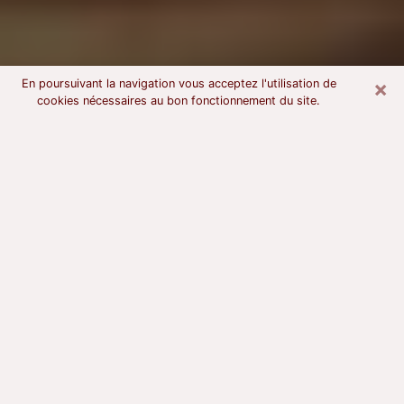
×
En poursuivant la navigation vous acceptez l'utilisation de
cookies nécessaires au bon fonctionnement du site.
Voyant astrologue à Saint-Chamond
À l’attention de ceux qui sont en quête d’un voyant
sérieux, nous disons qu’il est primordial que ce dernier
dispose d’une bonne notoriété, qu’il atteste d’une
honnêteté à toute épreuve et qu’il soit d’une très
grande probité. En règle général, il est capital pour un
consultant de recherché un expert des arts
divinatoires capable de sonder son être, de lui
apporter des solutions aux problèmes révélés et dans
certains cas de mettre à sa disposition une politique
d’accompagnement. Pour mieux répondre à vos
besoins, le voyant devra s’immerger dans votre passé,
l’associer aux rouages manquants de votre présent et