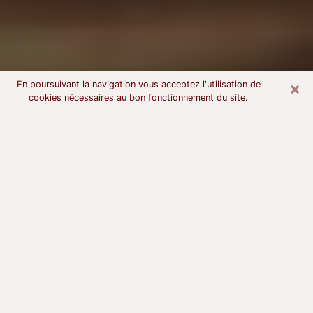
×
En poursuivant la navigation vous acceptez l'utilisation de
cookies nécessaires au bon fonctionnement du site.
Voyant astrologue à Châteauneuf-
sur-Loire
À l’attention de ceux qui sont en quête d’un voyant
sérieux, nous disons qu’il est primordial que ce dernier
dispose d’une bonne notoriété, qu’il atteste d’une
honnêteté à toute épreuve et qu’il soit d’une très
grande probité. En règle général, il est capital pour un
consultant de recherché un expert des arts
divinatoires capable de sonder son être, de lui
apporter des solutions aux problèmes révélés et dans
certains cas de mettre à sa disposition une politique