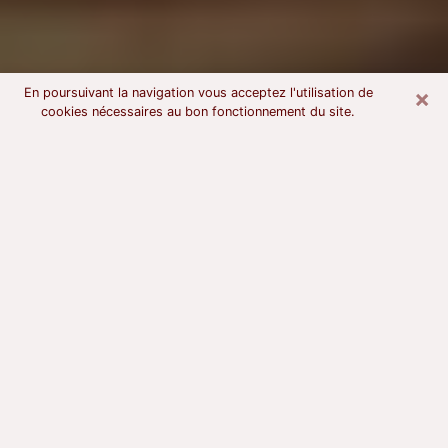
×
En poursuivant la navigation vous acceptez l'utilisation de
cookies nécessaires au bon fonctionnement du site.
Voyant astrologue à Orléans
À l’attention de ceux qui sont en quête d’un voyant
sérieux, nous disons qu’il est primordial que ce dernier
dispose d’une bonne notoriété, qu’il atteste d’une
honnêteté à toute épreuve et qu’il soit d’une très
grande probité. En règle général, il est capital pour un
consultant de recherché un expert des arts
divinatoires capable de sonder son être, de lui
apporter des solutions aux problèmes révélés et dans
certains cas de mettre à sa disposition une politique
d’accompagnement. Pour mieux répondre à vos
besoins, le voyant devra s’immerger dans votre passé,
l’associer aux rouages manquants de votre présent et