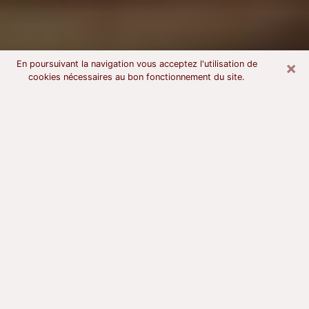
×
En poursuivant la navigation vous acceptez l'utilisation de
cookies nécessaires au bon fonctionnement du site.
Voyant astrologue à Gien
À l’attention de ceux qui sont en quête d’un voyant
sérieux, nous disons qu’il est primordial que ce dernier
dispose d’une bonne notoriété, qu’il atteste d’une
honnêteté à toute épreuve et qu’il soit d’une très
grande probité. En règle général, il est capital pour un
consultant de recherché un expert des arts
divinatoires capable de sonder son être, de lui
apporter des solutions aux problèmes révélés et dans
certains cas de mettre à sa disposition une politique
d’accompagnement. Pour mieux répondre à vos
besoins, le voyant devra s’immerger dans votre passé,
l’associer aux rouages manquants de votre présent et