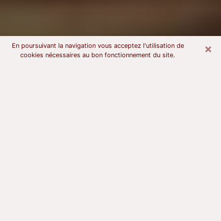
×
En poursuivant la navigation vous acceptez l'utilisation de
cookies nécessaires au bon fonctionnement du site.
Voyant astrologue à Mayenne
À l’attention de ceux qui sont en quête d’un voyant
sérieux, nous disons qu’il est primordial que ce dernier
dispose d’une bonne notoriété, qu’il atteste d’une
honnêteté à toute épreuve et qu’il soit d’une très
grande probité. En règle général, il est capital pour un
consultant de recherché un expert des arts
divinatoires capable de sonder son être, de lui
apporter des solutions aux problèmes révélés et dans
certains cas de mettre à sa disposition une politique
d’accompagnement. Pour mieux répondre à vos
besoins, le voyant devra s’immerger dans votre passé,
l’associer aux rouages manquants de votre présent et