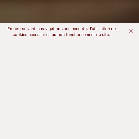
×
En poursuivant la navigation vous acceptez l'utilisation de
cookies nécessaires au bon fonctionnement du site.
Voyant astrologue à Nancy
À l’attention de ceux qui sont en quête d’un voyant
sérieux, nous disons qu’il est primordial que ce dernier
dispose d’une bonne notoriété, qu’il atteste d’une
honnêteté à toute épreuve et qu’il soit d’une très
grande probité. En règle général, il est capital pour un
consultant de recherché un expert des arts
divinatoires capable de sonder son être, de lui
apporter des solutions aux problèmes révélés et dans
certains cas de mettre à sa disposition une politique
d’accompagnement. Pour mieux répondre à vos
besoins, le voyant devra s’immerger dans votre passé,
l’associer aux rouages manquants de votre présent et