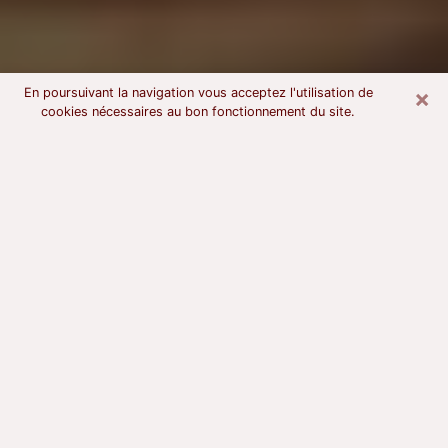
×
En poursuivant la navigation vous acceptez l'utilisation de
cookies nécessaires au bon fonctionnement du site.
Voyant astrologue à Bar-le-Duc
À l’attention de ceux qui sont en quête d’un voyant
sérieux, nous disons qu’il est primordial que ce dernier
dispose d’une bonne notoriété, qu’il atteste d’une
honnêteté à toute épreuve et qu’il soit d’une très
grande probité. En règle général, il est capital pour un
consultant de recherché un expert des arts
divinatoires capable de sonder son être, de lui
apporter des solutions aux problèmes révélés et dans
certains cas de mettre à sa disposition une politique
d’accompagnement. Pour mieux répondre à vos
besoins, le voyant devra s’immerger dans votre passé,
l’associer aux rouages manquants de votre présent et