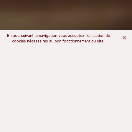
×
En poursuivant la navigation vous acceptez l'utilisation de
cookies nécessaires au bon fonctionnement du site.
Voyant astrologue à Montigny-lès-
Metz
À l’attention de ceux qui sont en quête d’un voyant
sérieux, nous disons qu’il est primordial que ce dernier
dispose d’une bonne notoriété, qu’il atteste d’une
honnêteté à toute épreuve et qu’il soit d’une très
grande probité. En règle général, il est capital pour un
consultant de recherché un expert des arts
divinatoires capable de sonder son être, de lui
apporter des solutions aux problèmes révélés et dans
certains cas de mettre à sa disposition une politique