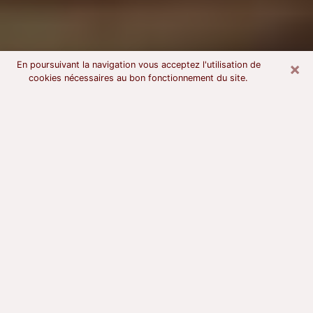
×
En poursuivant la navigation vous acceptez l'utilisation de
cookies nécessaires au bon fonctionnement du site.
Voyant astrologue à Rombas
À l’attention de ceux qui sont en quête d’un voyant
sérieux, nous disons qu’il est primordial que ce dernier
dispose d’une bonne notoriété, qu’il atteste d’une
honnêteté à toute épreuve et qu’il soit d’une très
grande probité. En règle général, il est capital pour un
consultant de recherché un expert des arts
divinatoires capable de sonder son être, de lui
apporter des solutions aux problèmes révélés et dans
certains cas de mettre à sa disposition une politique
d’accompagnement. Pour mieux répondre à vos
besoins, le voyant devra s’immerger dans votre passé,
l’associer aux rouages manquants de votre présent et