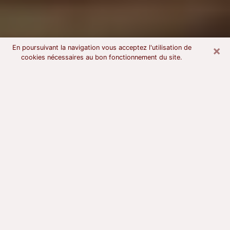
×
En poursuivant la navigation vous acceptez l'utilisation de
cookies nécessaires au bon fonctionnement du site.
Voyant astrologue à Sarrebourg
À l’attention de ceux qui sont en quête d’un voyant
sérieux, nous disons qu’il est primordial que ce dernier
dispose d’une bonne notoriété, qu’il atteste d’une
honnêteté à toute épreuve et qu’il soit d’une très
grande probité. En règle général, il est capital pour un
consultant de recherché un expert des arts
divinatoires capable de sonder son être, de lui
apporter des solutions aux problèmes révélés et dans
certains cas de mettre à sa disposition une politique
d’accompagnement. Pour mieux répondre à vos
besoins, le voyant devra s’immerger dans votre passé,
l’associer aux rouages manquants de votre présent et