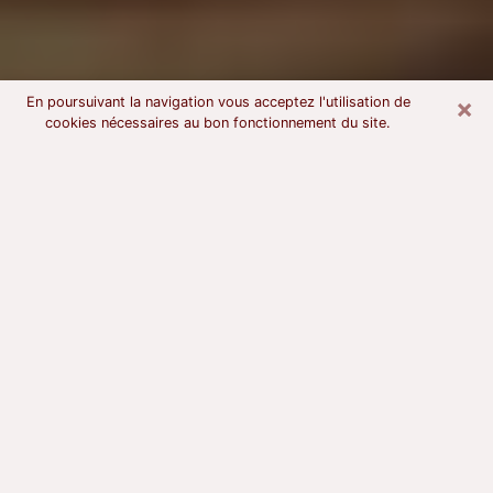
×
En poursuivant la navigation vous acceptez l'utilisation de
cookies nécessaires au bon fonctionnement du site.
Voyant astrologue à Denain
À l’attention de ceux qui sont en quête d’un voyant
sérieux, nous disons qu’il est primordial que ce dernier
dispose d’une bonne notoriété, qu’il atteste d’une
honnêteté à toute épreuve et qu’il soit d’une très
grande probité. En règle général, il est capital pour un
consultant de recherché un expert des arts
divinatoires capable de sonder son être, de lui
apporter des solutions aux problèmes révélés et dans
certains cas de mettre à sa disposition une politique
d’accompagnement. Pour mieux répondre à vos
besoins, le voyant devra s’immerger dans votre passé,
l’associer aux rouages manquants de votre présent et