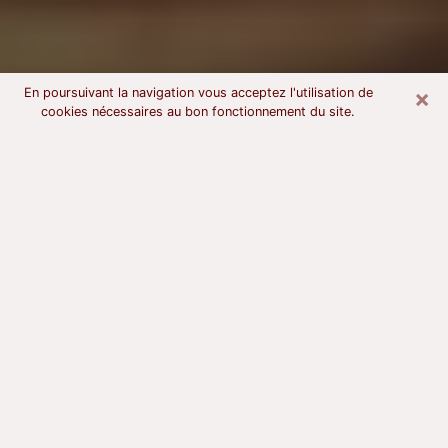
×
En poursuivant la navigation vous acceptez l'utilisation de
cookies nécessaires au bon fonctionnement du site.
Voyant astrologue à Dunkerque
À l’attention de ceux qui sont en quête d’un voyant
sérieux, nous disons qu’il est primordial que ce dernier
dispose d’une bonne notoriété, qu’il atteste d’une
honnêteté à toute épreuve et qu’il soit d’une très
grande probité. En règle général, il est capital pour un
consultant de recherché un expert des arts
divinatoires capable de sonder son être, de lui
apporter des solutions aux problèmes révélés et dans
certains cas de mettre à sa disposition une politique
d’accompagnement. Pour mieux répondre à vos
besoins, le voyant devra s’immerger dans votre passé,
l’associer aux rouages manquants de votre présent et