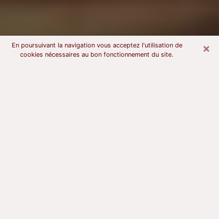
×
En poursuivant la navigation vous acceptez l'utilisation de
cookies nécessaires au bon fonctionnement du site.
Voyant astrologue à Douai
À l’attention de ceux qui sont en quête d’un voyant
sérieux, nous disons qu’il est primordial que ce dernier
dispose d’une bonne notoriété, qu’il atteste d’une
honnêteté à toute épreuve et qu’il soit d’une très
grande probité. En règle général, il est capital pour un
consultant de recherché un expert des arts
divinatoires capable de sonder son être, de lui
apporter des solutions aux problèmes révélés et dans
certains cas de mettre à sa disposition une politique
d’accompagnement. Pour mieux répondre à vos
besoins, le voyant devra s’immerger dans votre passé,
l’associer aux rouages manquants de votre présent et