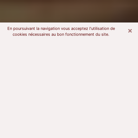
×
En poursuivant la navigation vous acceptez l'utilisation de
cookies nécessaires au bon fonctionnement du site.
Voyant astrologue à Gravelines
À l’attention de ceux qui sont en quête d’un voyant
sérieux, nous disons qu’il est primordial que ce dernier
dispose d’une bonne notoriété, qu’il atteste d’une
honnêteté à toute épreuve et qu’il soit d’une très
grande probité. En règle général, il est capital pour un
consultant de recherché un expert des arts
divinatoires capable de sonder son être, de lui
apporter des solutions aux problèmes révélés et dans
certains cas de mettre à sa disposition une politique
d’accompagnement. Pour mieux répondre à vos
besoins, le voyant devra s’immerger dans votre passé,
l’associer aux rouages manquants de votre présent et