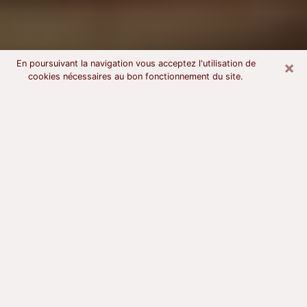
×
En poursuivant la navigation vous acceptez l'utilisation de
cookies nécessaires au bon fonctionnement du site.
Voyant astrologue à Hautmont
À l’attention de ceux qui sont en quête d’un voyant
sérieux, nous disons qu’il est primordial que ce dernier
dispose d’une bonne notoriété, qu’il atteste d’une
honnêteté à toute épreuve et qu’il soit d’une très
grande probité. En règle général, il est capital pour un
consultant de recherché un expert des arts
divinatoires capable de sonder son être, de lui
apporter des solutions aux problèmes révélés et dans
certains cas de mettre à sa disposition une politique
d’accompagnement. Pour mieux répondre à vos
besoins, le voyant devra s’immerger dans votre passé,
l’associer aux rouages manquants de votre présent et