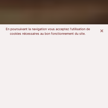
×
En poursuivant la navigation vous acceptez l'utilisation de
cookies nécessaires au bon fonctionnement du site.
Voyant astrologue à Boulogne-sur-
Mer
À l’attention de ceux qui sont en quête d’un voyant
sérieux, nous disons qu’il est primordial que ce dernier
dispose d’une bonne notoriété, qu’il atteste d’une
honnêteté à toute épreuve et qu’il soit d’une très
grande probité. En règle général, il est capital pour un
consultant de recherché un expert des arts
divinatoires capable de sonder son être, de lui
apporter des solutions aux problèmes révélés et dans
certains cas de mettre à sa disposition une politique