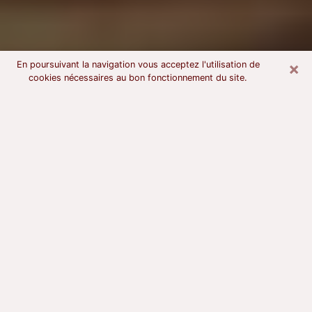
×
En poursuivant la navigation vous acceptez l'utilisation de
cookies nécessaires au bon fonctionnement du site.
Voyant astrologue à Wingles
À l’attention de ceux qui sont en quête d’un voyant
sérieux, nous disons qu’il est primordial que ce dernier
dispose d’une bonne notoriété, qu’il atteste d’une
honnêteté à toute épreuve et qu’il soit d’une très
grande probité. En règle général, il est capital pour un
consultant de recherché un expert des arts
divinatoires capable de sonder son être, de lui
apporter des solutions aux problèmes révélés et dans
certains cas de mettre à sa disposition une politique
d’accompagnement. Pour mieux répondre à vos
besoins, le voyant devra s’immerger dans votre passé,
l’associer aux rouages manquants de votre présent et