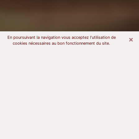
×
En poursuivant la navigation vous acceptez l'utilisation de
cookies nécessaires au bon fonctionnement du site.
Voyant astrologue à Clermont-
Ferrand
À l’attention de ceux qui sont en quête d’un voyant
sérieux, nous disons qu’il est primordial que ce dernier
dispose d’une bonne notoriété, qu’il atteste d’une
honnêteté à toute épreuve et qu’il soit d’une très
grande probité. En règle général, il est capital pour un
consultant de recherché un expert des arts
divinatoires capable de sonder son être, de lui
apporter des solutions aux problèmes révélés et dans
certains cas de mettre à sa disposition une politique