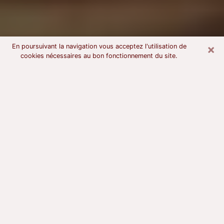
×
En poursuivant la navigation vous acceptez l'utilisation de
cookies nécessaires au bon fonctionnement du site.
Voyant astrologue à Issoire
À l’attention de ceux qui sont en quête d’un voyant
sérieux, nous disons qu’il est primordial que ce dernier
dispose d’une bonne notoriété, qu’il atteste d’une
honnêteté à toute épreuve et qu’il soit d’une très
grande probité. En règle général, il est capital pour un
consultant de recherché un expert des arts
divinatoires capable de sonder son être, de lui
apporter des solutions aux problèmes révélés et dans
certains cas de mettre à sa disposition une politique
d’accompagnement. Pour mieux répondre à vos
besoins, le voyant devra s’immerger dans votre passé,
l’associer aux rouages manquants de votre présent et