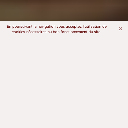
×
En poursuivant la navigation vous acceptez l'utilisation de
cookies nécessaires au bon fonctionnement du site.
Voyant astrologue à Chelles
À l’attention de ceux qui sont en quête d’un voyant
sérieux, nous disons qu’il est primordial que ce dernier
dispose d’une bonne notoriété, qu’il atteste d’une
honnêteté à toute épreuve et qu’il soit d’une très
grande probité. En règle général, il est capital pour un
consultant de recherché un expert des arts
divinatoires capable de sonder son être, de lui
apporter des solutions aux problèmes révélés et dans
certains cas de mettre à sa disposition une politique
d’accompagnement. Pour mieux répondre à vos
besoins, le voyant devra s’immerger dans votre passé,
l’associer aux rouages manquants de votre présent et