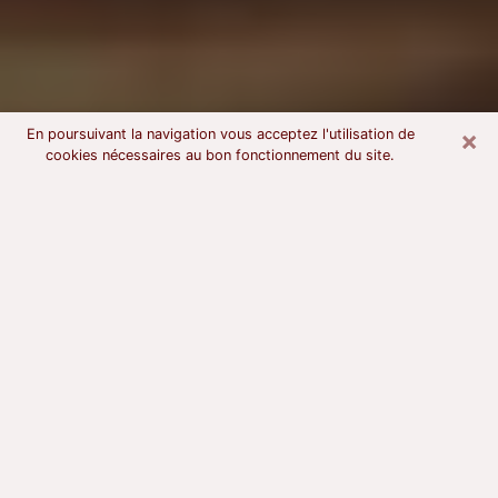
×
En poursuivant la navigation vous acceptez l'utilisation de
cookies nécessaires au bon fonctionnement du site.
Voyant astrologue à Dammartin-en-
Goële
À l’attention de ceux qui sont en quête d’un voyant
sérieux, nous disons qu’il est primordial que ce dernier
dispose d’une bonne notoriété, qu’il atteste d’une
honnêteté à toute épreuve et qu’il soit d’une très
grande probité. En règle général, il est capital pour un
consultant de recherché un expert des arts
divinatoires capable de sonder son être, de lui
apporter des solutions aux problèmes révélés et dans
certains cas de mettre à sa disposition une politique