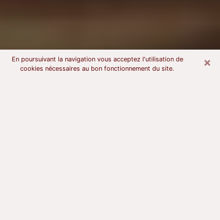
×
En poursuivant la navigation vous acceptez l'utilisation de
cookies nécessaires au bon fonctionnement du site.
Voyant astrologue à La Ferté-sous-
Jouarre
À l’attention de ceux qui sont en quête d’un voyant
sérieux, nous disons qu’il est primordial que ce dernier
dispose d’une bonne notoriété, qu’il atteste d’une
honnêteté à toute épreuve et qu’il soit d’une très
grande probité. En règle général, il est capital pour un
consultant de recherché un expert des arts
divinatoires capable de sonder son être, de lui
apporter des solutions aux problèmes révélés et dans
certains cas de mettre à sa disposition une politique