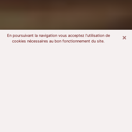
×
En poursuivant la navigation vous acceptez l'utilisation de
cookies nécessaires au bon fonctionnement du site.
Voyant astrologue à Vaires-sur-
Marne
À l’attention de ceux qui sont en quête d’un voyant
sérieux, nous disons qu’il est primordial que ce dernier
dispose d’une bonne notoriété, qu’il atteste d’une
honnêteté à toute épreuve et qu’il soit d’une très
grande probité. En règle général, il est capital pour un
consultant de recherché un expert des arts
divinatoires capable de sonder son être, de lui
apporter des solutions aux problèmes révélés et dans
certains cas de mettre à sa disposition une politique