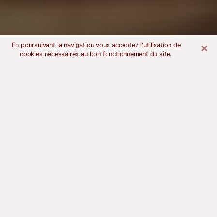
×
En poursuivant la navigation vous acceptez l'utilisation de
cookies nécessaires au bon fonctionnement du site.
Voyant astrologue à Gaillac
À l’attention de ceux qui sont en quête d’un voyant
sérieux, nous disons qu’il est primordial que ce dernier
dispose d’une bonne notoriété, qu’il atteste d’une
honnêteté à toute épreuve et qu’il soit d’une très
grande probité. En règle général, il est capital pour un
consultant de recherché un expert des arts
divinatoires capable de sonder son être, de lui
apporter des solutions aux problèmes révélés et dans
certains cas de mettre à sa disposition une politique
d’accompagnement. Pour mieux répondre à vos
besoins, le voyant devra s’immerger dans votre passé,
l’associer aux rouages manquants de votre présent et