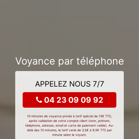
Voyance par téléphone
APPELEZ NOUS 7/7
04 23 09 09 92
10 minutes de voyance privée à tarif spécial de 15€ TTC,
après validation de votre compte client (nom, prénom,
téléphone, adresse, email et carte de paiement valide). Au-
delà des 10 minutes, le tarif varie de 3,5€ à 9,5€ TTC par
minute selon le voyant.