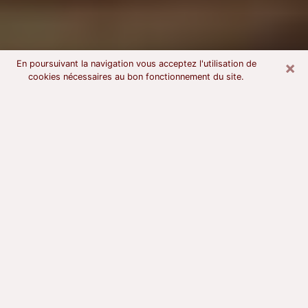
×
En poursuivant la navigation vous acceptez l'utilisation de
cookies nécessaires au bon fonctionnement du site.
Voyant astrologue à Bandol
À l’attention de ceux qui sont en quête d’un voyant
sérieux, nous disons qu’il est primordial que ce dernier
dispose d’une bonne notoriété, qu’il atteste d’une
honnêteté à toute épreuve et qu’il soit d’une très
grande probité. En règle général, il est capital pour un
consultant de recherché un expert des arts
divinatoires capable de sonder son être, de lui
apporter des solutions aux problèmes révélés et dans
certains cas de mettre à sa disposition une politique
d’accompagnement. Pour mieux répondre à vos
besoins, le voyant devra s’immerger dans votre passé,
l’associer aux rouages manquants de votre présent et