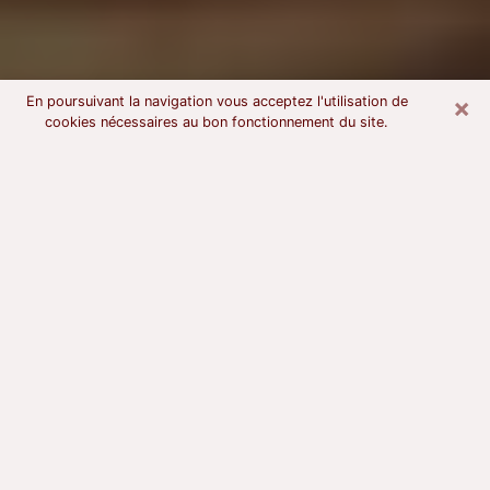
×
En poursuivant la navigation vous acceptez l'utilisation de
cookies nécessaires au bon fonctionnement du site.
Voyant astrologue à Hyères
À l’attention de ceux qui sont en quête d’un voyant
sérieux, nous disons qu’il est primordial que ce dernier
dispose d’une bonne notoriété, qu’il atteste d’une
honnêteté à toute épreuve et qu’il soit d’une très
grande probité. En règle général, il est capital pour un
consultant de recherché un expert des arts
divinatoires capable de sonder son être, de lui
apporter des solutions aux problèmes révélés et dans
certains cas de mettre à sa disposition une politique
d’accompagnement. Pour mieux répondre à vos
besoins, le voyant devra s’immerger dans votre passé,
l’associer aux rouages manquants de votre présent et