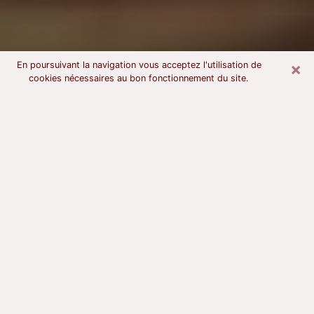
×
En poursuivant la navigation vous acceptez l'utilisation de
cookies nécessaires au bon fonctionnement du site.
Voyant astrologue à Sanary-sur-Mer
À l’attention de ceux qui sont en quête d’un voyant
sérieux, nous disons qu’il est primordial que ce dernier
dispose d’une bonne notoriété, qu’il atteste d’une
honnêteté à toute épreuve et qu’il soit d’une très
grande probité. En règle général, il est capital pour un
consultant de recherché un expert des arts
divinatoires capable de sonder son être, de lui
apporter des solutions aux problèmes révélés et dans
certains cas de mettre à sa disposition une politique
d’accompagnement. Pour mieux répondre à vos
besoins, le voyant devra s’immerger dans votre passé,
l’associer aux rouages manquants de votre présent et