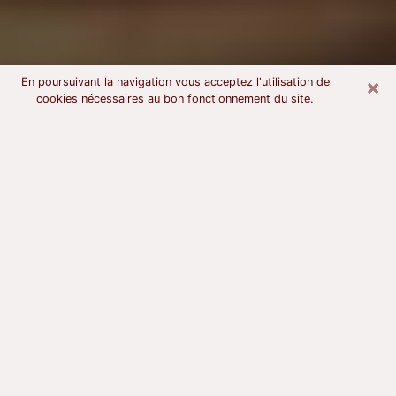
×
En poursuivant la navigation vous acceptez l'utilisation de
cookies nécessaires au bon fonctionnement du site.
Voyant astrologue à Gérardmer
À l’attention de ceux qui sont en quête d’un voyant
sérieux, nous disons qu’il est primordial que ce dernier
dispose d’une bonne notoriété, qu’il atteste d’une
honnêteté à toute épreuve et qu’il soit d’une très
grande probité. En règle général, il est capital pour un
consultant de recherché un expert des arts
divinatoires capable de sonder son être, de lui
apporter des solutions aux problèmes révélés et dans
certains cas de mettre à sa disposition une politique
d’accompagnement. Pour mieux répondre à vos
besoins, le voyant devra s’immerger dans votre passé,
l’associer aux rouages manquants de votre présent et