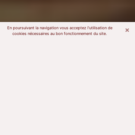
×
En poursuivant la navigation vous acceptez l'utilisation de
cookies nécessaires au bon fonctionnement du site.
Voyant astrologue à Saint-Quentin
À l’attention de ceux qui sont en quête d’un voyant
sérieux, nous disons qu’il est primordial que ce dernier
dispose d’une bonne notoriété, qu’il atteste d’une
honnêteté à toute épreuve et qu’il soit d’une très
grande probité. En règle général, il est capital pour un
consultant de recherché un expert des arts
divinatoires capable de sonder son être, de lui
apporter des solutions aux problèmes révélés et dans
certains cas de mettre à sa disposition une politique
d’accompagnement. Pour mieux répondre à vos
besoins, le voyant devra s’immerger dans votre passé,
l’associer aux rouages manquants de votre présent et