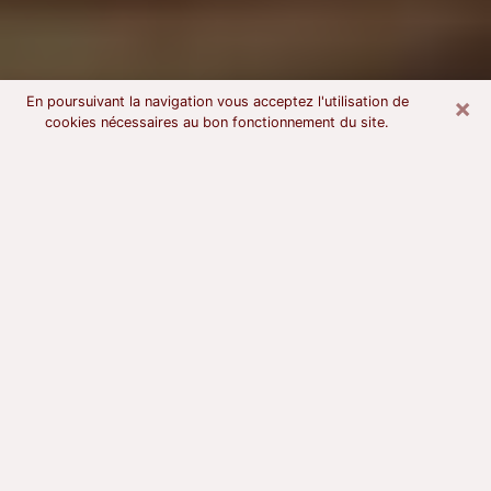
×
En poursuivant la navigation vous acceptez l'utilisation de
cookies nécessaires au bon fonctionnement du site.
Voyant astrologue à Soissons
À l’attention de ceux qui sont en quête d’un voyant
sérieux, nous disons qu’il est primordial que ce dernier
dispose d’une bonne notoriété, qu’il atteste d’une
honnêteté à toute épreuve et qu’il soit d’une très
grande probité. En règle général, il est capital pour un
consultant de recherché un expert des arts
divinatoires capable de sonder son être, de lui
apporter des solutions aux problèmes révélés et dans
certains cas de mettre à sa disposition une politique
d’accompagnement. Pour mieux répondre à vos
besoins, le voyant devra s’immerger dans votre passé,
l’associer aux rouages manquants de votre présent et