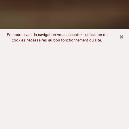
×
En poursuivant la navigation vous acceptez l'utilisation de
cookies nécessaires au bon fonctionnement du site.
Voyant astrologue à Villers-
Cotterêts
À l’attention de ceux qui sont en quête d’un voyant
sérieux, nous disons qu’il est primordial que ce dernier
dispose d’une bonne notoriété, qu’il atteste d’une
honnêteté à toute épreuve et qu’il soit d’une très
grande probité. En règle général, il est capital pour un
consultant de recherché un expert des arts
divinatoires capable de sonder son être, de lui
apporter des solutions aux problèmes révélés et dans
certains cas de mettre à sa disposition une politique