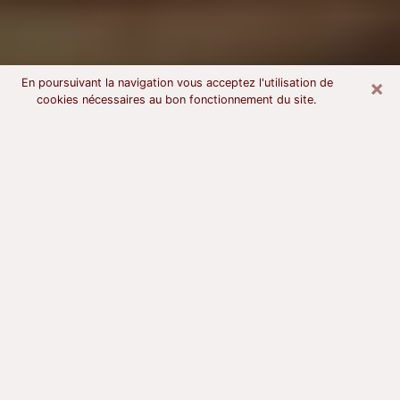
×
En poursuivant la navigation vous acceptez l'utilisation de
cookies nécessaires au bon fonctionnement du site.
Voyant astrologue au Puy-en-Velay
À l’attention de ceux qui sont en quête d’un voyant
sérieux, nous disons qu’il est primordial que ce dernier
dispose d’une bonne notoriété, qu’il atteste d’une
honnêteté à toute épreuve et qu’il soit d’une très
grande probité. En règle général, il est capital pour un
consultant de recherché un expert des arts
divinatoires capable de sonder son être, de lui
apporter des solutions aux problèmes révélés et dans
certains cas de mettre à sa disposition une politique
d’accompagnement. Pour mieux répondre à vos
besoins, le voyant devra s’immerger dans votre passé,
l’associer aux rouages manquants de votre présent et