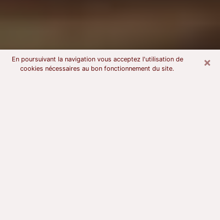
×
En poursuivant la navigation vous acceptez l'utilisation de
cookies nécessaires au bon fonctionnement du site.
Voyant astrologue à Mont-de-
Marsan
À l’attention de ceux qui sont en quête d’un voyant
sérieux, nous disons qu’il est primordial que ce dernier
dispose d’une bonne notoriété, qu’il atteste d’une
honnêteté à toute épreuve et qu’il soit d’une très
grande probité. En règle général, il est capital pour un
consultant de recherché un expert des arts
divinatoires capable de sonder son être, de lui
apporter des solutions aux problèmes révélés et dans
certains cas de mettre à sa disposition une politique