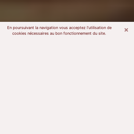
×
En poursuivant la navigation vous acceptez l'utilisation de
cookies nécessaires au bon fonctionnement du site.
Voyant astrologue à Lanester
À l’attention de ceux qui sont en quête d’un voyant
sérieux, nous disons qu’il est primordial que ce dernier
dispose d’une bonne notoriété, qu’il atteste d’une
honnêteté à toute épreuve et qu’il soit d’une très
grande probité. En règle général, il est capital pour un
consultant de recherché un expert des arts
divinatoires capable de sonder son être, de lui
apporter des solutions aux problèmes révélés et dans
certains cas de mettre à sa disposition une politique
d’accompagnement. Pour mieux répondre à vos
besoins, le voyant devra s’immerger dans votre passé,
l’associer aux rouages manquants de votre présent et