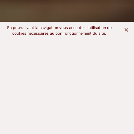
×
En poursuivant la navigation vous acceptez l'utilisation de
cookies nécessaires au bon fonctionnement du site.
Voyant astrologue à Vannes
À l’attention de ceux qui sont en quête d’un voyant
sérieux, nous disons qu’il est primordial que ce dernier
dispose d’une bonne notoriété, qu’il atteste d’une
honnêteté à toute épreuve et qu’il soit d’une très
grande probité. En règle général, il est capital pour un
consultant de recherché un expert des arts
divinatoires capable de sonder son être, de lui
apporter des solutions aux problèmes révélés et dans
certains cas de mettre à sa disposition une politique
d’accompagnement. Pour mieux répondre à vos
besoins, le voyant devra s’immerger dans votre passé,
l’associer aux rouages manquants de votre présent et