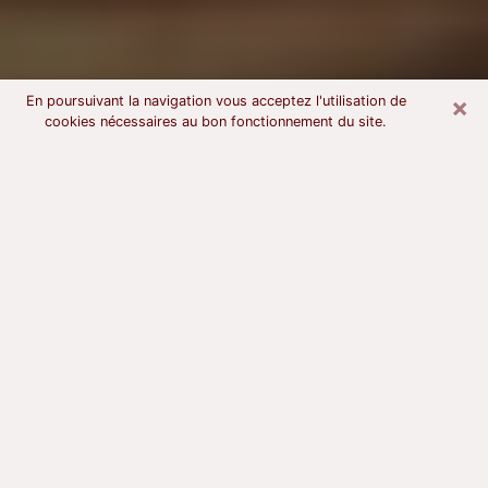
×
En poursuivant la navigation vous acceptez l'utilisation de
cookies nécessaires au bon fonctionnement du site.
Voyant astrologue à Ploërmel
À l’attention de ceux qui sont en quête d’un voyant
sérieux, nous disons qu’il est primordial que ce dernier
dispose d’une bonne notoriété, qu’il atteste d’une
honnêteté à toute épreuve et qu’il soit d’une très
grande probité. En règle général, il est capital pour un
consultant de recherché un expert des arts
divinatoires capable de sonder son être, de lui
apporter des solutions aux problèmes révélés et dans
certains cas de mettre à sa disposition une politique
d’accompagnement. Pour mieux répondre à vos
besoins, le voyant devra s’immerger dans votre passé,
l’associer aux rouages manquants de votre présent et