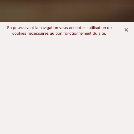
×
En poursuivant la navigation vous acceptez l'utilisation de
cookies nécessaires au bon fonctionnement du site.
Voyant astrologue à Quéven
À l’attention de ceux qui sont en quête d’un voyant
sérieux, nous disons qu’il est primordial que ce dernier
dispose d’une bonne notoriété, qu’il atteste d’une
honnêteté à toute épreuve et qu’il soit d’une très
grande probité. En règle général, il est capital pour un
consultant de recherché un expert des arts
divinatoires capable de sonder son être, de lui
apporter des solutions aux problèmes révélés et dans
certains cas de mettre à sa disposition une politique
d’accompagnement. Pour mieux répondre à vos
besoins, le voyant devra s’immerger dans votre passé,
l’associer aux rouages manquants de votre présent et