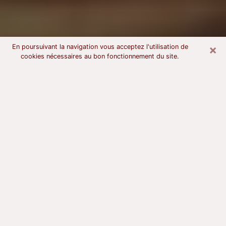
×
En poursuivant la navigation vous acceptez l'utilisation de
cookies nécessaires au bon fonctionnement du site.
Voyant astrologue à Séné
À l’attention de ceux qui sont en quête d’un voyant
sérieux, nous disons qu’il est primordial que ce dernier
dispose d’une bonne notoriété, qu’il atteste d’une
honnêteté à toute épreuve et qu’il soit d’une très
grande probité. En règle général, il est capital pour un
consultant de recherché un expert des arts
divinatoires capable de sonder son être, de lui
apporter des solutions aux problèmes révélés et dans
certains cas de mettre à sa disposition une politique
d’accompagnement. Pour mieux répondre à vos
besoins, le voyant devra s’immerger dans votre passé,
l’associer aux rouages manquants de votre présent et